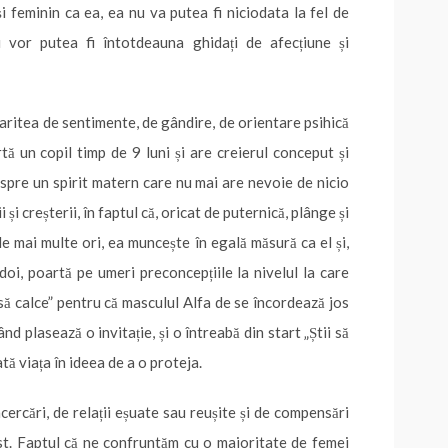
și feminin ca ea, ea nu va putea fi niciodata la fel de
i vor putea fi întotdeauna ghidați de afecțiune și
aritea de sentimente, de gândire, de orientare psihică
artă un copil timp de 9 luni și are creierul conceput și
 spre un spirit matern care nu mai are nevoie de nicio
i și creșterii, în faptul că, oricat de puternică, plânge și
le mai multe ori, ea muncește în egală măsură ca el și,
 doi, poartă pe umeri preconcepțiile la nivelul la care
 să calce” pentru că masculul Alfa de se încordează jos
d plasează o invitație, și o întreabă din start „Știi să
tă viața în ideea de a o proteja.
cercări, de relații eșuate sau reușite și de compensări
est. Faptul că ne confruntăm cu o majoritate de femei