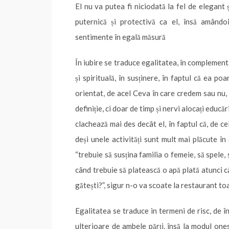
El nu va putea fi niciodată la fel de elegant 
puternică și protectivă ca el, însă amândo
sentimente în egală măsură
În iubire se traduce egalitatea, în complement
și spirituală, în susținere, în faptul că ea po
orientat, de acel Ceva în care credem sau nu,
definiție, ci doar de timp și nervi alocați educări
clachează mai des decât el, în faptul că, de ce
deși unele activități sunt mult mai plăcute în
“trebuie să susțina familia o femeie, să spele,
când trebuie să platească o apă plată atunci cân
gătești?”, sigur n-o va scoate la restaurant toa
Egalitatea se traduce in termeni de risc, de în
ulterioare de ambele părți, însă la modul on