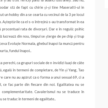
podar stă de fapt cu chirie și-și tine Maseratti-ul in
acut un hobby din a se cearta cu vecinul de la 3 pe locul
. Așteptările ca el s-o întrețină s-au transformat în ea
flă procentual rata de divorțuri. Dar e în regulă: psihic
ă lucrează din nou, timpul se șterge de pe chip și trup
n, ceva Evoluție Normala, ghebul înapoi la muncă pentru
urta, fundul înapoi..
 perechi, ca grupuri sociale de n invidizi luați de câte
ă, egală în termeni de completare, de Yin și Yang, Tao
re care nu au apărut ca o forma a unui sexual 69, ci a
 ce fac parte din fiecare din noi. Egalitatea nu se
e complementaritate. Cavalerismul nu se traduce în
u se traduc în termeni de egalitate..