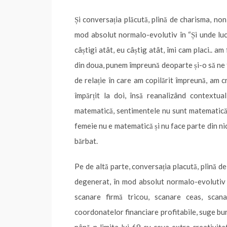
Și conversația plăcută, plină de charisma, no
mod absolut normalo-evolutiv în “Și unde lucrez
câștigi atât, eu câștig atât, îmi cam placi.. 
din doua, punem împreună deoparte și-o să ne f
de relație în care am copilărit împreună, am 
împărțit la doi, însă reanalizând contextua
matematică, sentimentele nu sunt matematică, 
femeie nu e matematică și nu face parte din ni
bărbat.
Pe de altă parte, conversația placută, plină 
degenerat, în mod absolut normalo-evolutiv în
scanare firmă tricou, scanare ceas, scana
coordonatelor financiare profitabile, suge bur
până-n limita lui 69 cu ceva extra creativitate