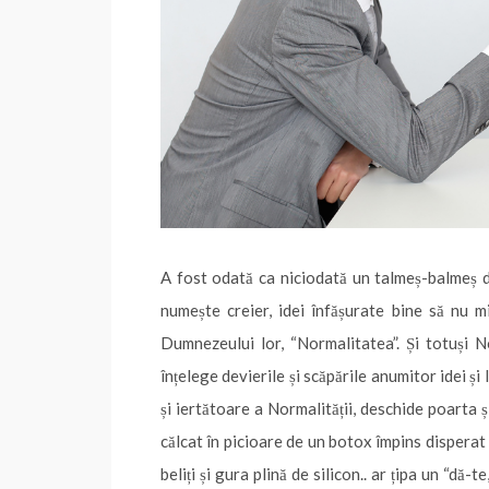
o
r
e
I
p
n
e
k
s
n
p
k
a
t
z
ă
A fost odată ca niciodată un talmeș-balmeș d
numește creier, idei înfășurate bine să nu m
Dumnezeului lor, “Normalitatea”. Și totuși N
înțelege devierile și scăpările anumitor idei și 
și iertătoare a Normalității, deschide poarta ș
călcat în picioare de un botox împins disperat d
beliți și gura plină de silicon.. ar țipa un “dă-t