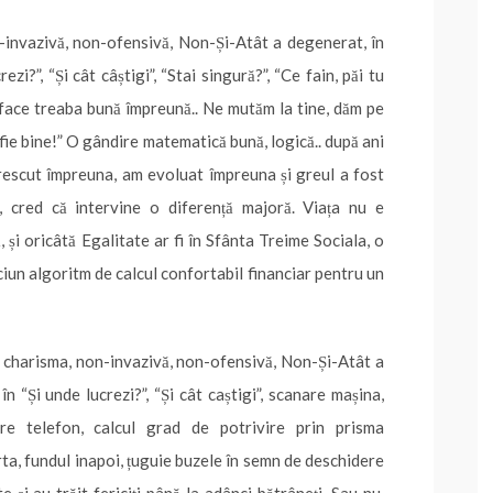
n-invazivă, non-ofensivă, Non-Și-Atât a degenerat, în
i?”, “Și cât câștigi”, “Stai singură?”, “Ce fain, păi tu
am face treaba bună împreună.. Ne mutăm la tine, dăm pe
ie bine!” O gândire matematică bună, logică.. după ani
crescut împreuna, am evoluat împreuna și greul a fost
l, cred că intervine o diferență majoră. Viața nu e
și oricâtă Egalitate ar fi în Sfânta Treime Sociala, o
ciun algoritm de calcul confortabil financiar pentru un
de charisma, non-invazivă, non-ofensivă, Non-Și-Atât a
 “Și unde lucrezi?”, “Și cât caștigi”, scanare mașina,
re telefon, calcul grad de potrivire prin prisma
ta, fundul inapoi, țuguie buzele în semn de deschidere
 și au trăit fericiți până la adânci bătrâneți. Sau nu,