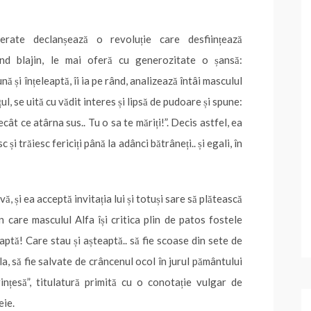
erate declanșează o revoluție care desființează
ind blajin, le mai oferă cu generozitate o șansă:
nă și înțeleaptă, îi ia pe rând, analizează întâi masculul
țul, se uită cu vădit interes și lipsă de pudoare și spune:
cât ce atârna sus.. Tu o sa te măriți!”. Decis astfel, ea
și trăiesc fericiți până la adânci bătrâneți.. și egali, în
tivă, și ea acceptă invitația lui și totuși sare să plătească
n care masculul Alfa își critica plin de patos fostele
eaptă! Care stau și așteaptă.. să fie scoase din sete de
la, să fie salvate de crâncenul ocol în jurul pământului
ințesă”, titulatură primită cu o conotație vulgar de
eie.