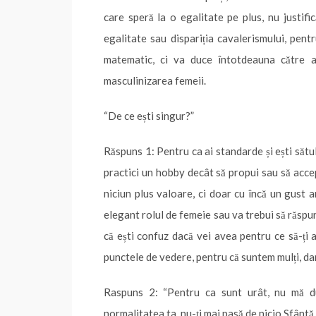
care speră la o egalitate pe plus, nu justifi
egalitate sau dispariția cavalerismului, pen
matematic, ci va duce întotdeauna către ad
masculinizarea femeii.
“De ce ești singur?”
Răspuns 1: Pentru ca ai standarde și ești sătul
practici un hobby decât să propui sau să accepți,
niciun plus valoare, ci doar cu încă un gust 
elegant rolul de femeie sau va trebui să răspunz
că ești confuz dacă vei avea pentru ce să-ți a
punctele de vedere, pentru că suntem mulți, dar
Raspuns 2: “Pentru ca sunt urât, nu mă du
normalitatea ta, nu-ți mai pasă de nicio Sfântă 