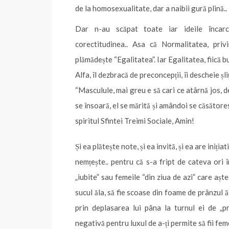
de la homosexualitate, dar a naibii gură plină..
Dar n-au scăpat toate iar ideile încarc
corectitudinea.. Asa că Normalitatea, priv
plămădește “Egalitatea”. Iar Egalitatea, fiică bu
Alfa, îl dezbracă de preconcepții, îi descheie șli
“Masculule, mai greu e să cari ce atârnă jos, de
se însoară, el se mărită și amândoi se căsătoresc 
spiritul Sfintei Treimi Sociale, Amin!
Și ea plătește note, și ea invită, și ea are iniția
nemțește.. pentru că s-a fript de cateva ori î
„iubite” sau femeile “din ziua de azi” care așt
sucul ăla, să fie scoase din foame de prânzul ă
prin deplasarea lui pâna la turnul ei de „pr
negativă pentru luxul de a-ți permite să fii fem