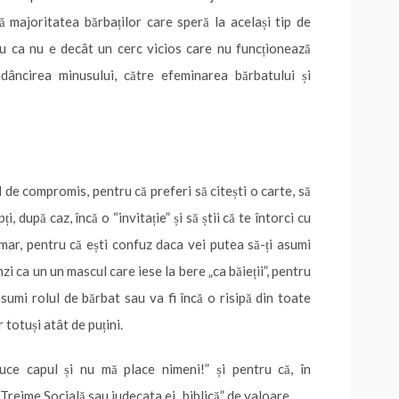
că majoritatea bărbaților care speră la același tip de
tru ca nu e decât un cerc vicios care nu funcționează
âncirea minusului, către efeminarea bărbatului și
 de compromis, pentru că preferi să citești o carte, să
 după caz, încă o “invitație” și să știi că te întorci cu
amar, pentru că ești confuz daca vei putea să-ți asumi
i ca un un mascul care iese la bere „ca băieții”, pentru
sumi rolul de bărbat sau va fi încă o risipă din toate
 totuși atât de puțini.
ce capul și nu mă place nimeni!” și pentru că, în
Treime Socială sau judecata ei „biblică” de valoare..