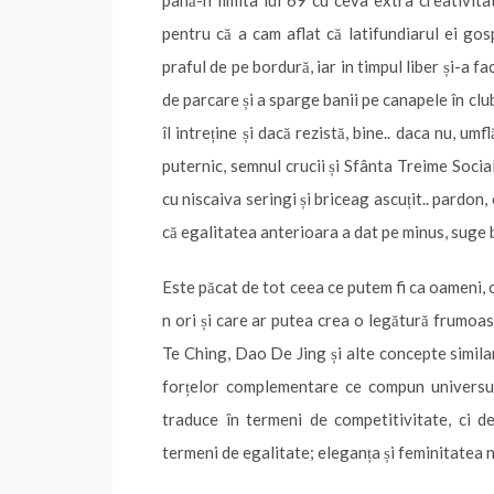
pentru că a cam aflat că latifundiarul ei gos
praful de pe bordură, iar in timpul liber și-a f
de parcare și a sparge banii pe canapele în club
îl intreține și dacă rezistă, bine.. daca nu, um
puternic, semnul crucii și Sfânta Treime Social
cu niscaiva seringi și briceag ascuțit.. pardo
că egalitatea anterioara a dat pe minus, suge b
Este păcat de tot ceea ce putem fi ca oameni, ca
n ori și care ar putea crea o legătură frumoas
Te Ching, Dao De Jing și alte concepte simila
forțelor complementare ce compun universul,
traduce în termeni de competitivitate, ci d
termeni de egalitate; eleganța și feminitatea n