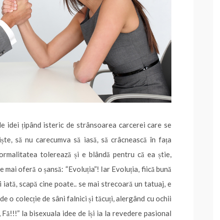
e idei țipând isteric de strânsoarea carcerei care se
iște, să nu carecumva să iasă, să crâcnească în fața
ormalitatea tolerează și e blândă pentru că ea știe,
le mai oferă o șansă: “Evoluția”! Iar Evoluția, fiică bună
i iată, scapă cine poate.. se mai strecoară un tatuaj, e
e o colecție de sâni falnici și tăcuți, alergând cu ochii
e, Fă!!!” la bisexuala idee de își ia la revedere pasional