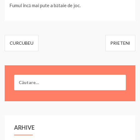
Fumul încă mai pute a bătaie de joc.
Navigare
CURCUBEU
PRIETENI
în
articole
Caută
după:
ARHIVE