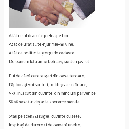
o
r
e
I
p
n
e
k
s
n
p
k
a
t
z
ă
Atât de al dracu` e pielea pe tine,
Atât de urât să te-njur mie-mi vine,
Atât de politic te ștergi de cadavre,
De oameni bătrâni și bolnavi, sunteți javre!
Pui de câini care sugeți din oase teroare,
Diplomați voi sunteți, politețea e-n floare,
V-ați născut din cuvinte, din minciuni parvenite
Să să nască-n deșarte speranțe menite.
Stați pe scenă și sugeți cuvinte cu sete,
Inspirați de durere și de oameni unelte,