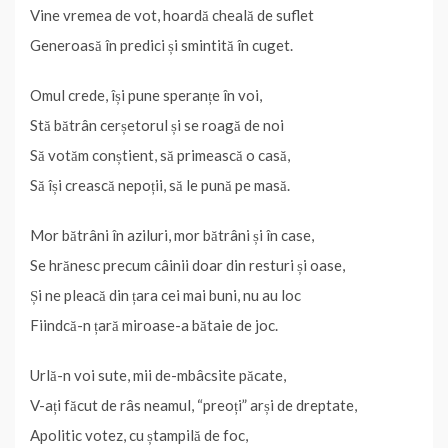
Vine vremea de vot, hoardă cheală de suflet
Generoasă în predici și smintită în cuget.
Omul crede, își pune speranțe în voi,
Stă bătrân cerșetorul și se roagă de noi
Să votăm conștient, să primească o casă,
Să își crească nepoții, să le pună pe masă.
Mor bătrâni în aziluri, mor bătrâni și în case,
Se hrănesc precum câinii doar din resturi și oase,
Și ne pleacă din țara cei mai buni, nu au loc
Fiindcă-n țară miroase-a bătaie de joc.
Urlă-n voi sute, mii de-mbâcsite păcate,
V-ați făcut de râs neamul, “preoți” arși de dreptate,
Apolitic votez, cu ștampilă de foc,