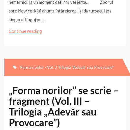
nemernici, la un moment dat. Mă vei ierta… Zborul
ă
librării)
spre New York își anunță întârzierea. Își dă rucsacul jos,
singurul bagaj pe…
„Forma
Continue reading
norilor”
se
scrie
–
Forma norilor - Vol. 3 Trilogia "Adevăr sau Provocare"
fragment
2
„Forma norilor” se scrie –
(vol.
fragment (Vol. III –
III
Trilogia „Adevăr sau
–
Trilogia
Provocare”)
„Adevăr