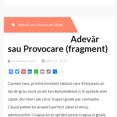
(fragment)
Adevăr sau Provocare
,
Blog
Adevăr
sau Provocare (fragment)
rricanustiasazica
iunie 22, 2019
F
T
P
L
W
E
C
P
a
w
i
i
h
m
o
a
c
i
n
n
a
a
p
r
Carmen tace, privind insistent tabloul care înfățișează un
e
t
t
k
t
i
y
t
b
t
e
e
s
l
L
a
lan de grău, niște țărani lucrând pământul și, în spatele unei
o
e
r
d
A
i
j
o
r
e
I
p
n
e
căpițe, doi tineri ale căror trupuri goale par contopite.
k
s
n
p
k
a
t
z
Căușul palmei lui acoperă perfect sânul ei micuț,
ă
adolescentin. Coapsa lui se sprijină peste coapsa ei goală,