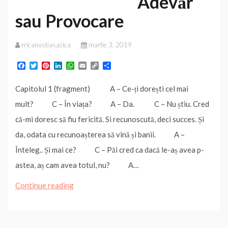
Adevăr
sau Provocare
rricanustiasazica
martie 3, 2019
F
T
P
L
W
E
C
P
a
w
i
i
h
m
o
a
c
i
n
n
a
a
p
r
Capitolul 1 (fragment) A – Ce-ți dorești cel mai
e
t
t
k
t
i
y
t
b
t
e
e
s
l
L
a
mult? C – În viața? A – Da. C – Nu știu. Cred
o
e
r
d
A
i
j
o
r
e
I
p
n
e
că-mi doresc să fiu fericită. Si recunoscută, deci succes. Și
k
s
n
p
k
a
t
z
da, odata cu recunoașterea să vină și banii. A –
ă
Înteleg.. Și mai ce? C – Păi cred ca dacă le-aș avea p-
astea, aș cam avea totul, nu? A…
Adevăr
Continue reading
sau
Provocare