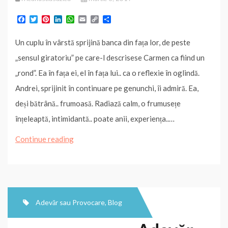
F
T
P
L
W
E
C
P
a
w
i
i
h
m
o
a
c
i
n
n
a
a
p
r
Un cuplu în vârstă sprijină banca din fața lor, de peste
e
t
t
k
t
i
y
t
b
t
e
e
s
l
L
a
„sensul giratoriu” pe care-l descrisese Carmen ca fiind un
o
e
r
d
A
i
j
o
r
e
I
p
n
e
„rond”. Ea în fața ei, el în fața lui.. ca o reflexie în oglindă.
k
s
n
p
k
a
t
z
Andrei, sprijinit în continuare pe genunchi, îi admiră. Ea,
ă
deși bătrână.. frumoasă. Radiază calm, o frumusețe
înțeleaptă, intimidantă.. poate anii, experiența..…
Adevăr
Continue reading
sau
Provocare
(fragment)
Adevăr sau Provocare
,
Blog