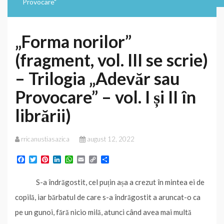
Provocare"
„Forma norilor”
(fragment, vol. III se scrie)
– Trilogia „Adevăr sau
Provocare” – vol. I și II în
librării)
rricanustiasazica
august 12, 2022
F
T
P
L
W
E
C
P
a
w
i
i
h
m
o
a
c
i
n
n
a
a
p
r
S-a îndrăgostit, cel puțin așa a crezut în mintea ei de
e
t
t
k
t
i
y
t
b
t
e
e
s
l
L
a
copilă, iar bărbatul de care s-a îndrăgostit a aruncat-o ca
o
e
r
d
A
i
j
o
r
e
I
p
n
e
pe un gunoi, fără nicio milă, atunci când avea mai multă
k
s
n
p
k
a
t
z