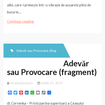
albă, care-l primește într-o vibrație de acuarelă plină de
bucurie.…
Adevăr
Continue reading
sau
Provocare
(fragment)
Adevăr sau Provocare
,
Blog
Adevăr
sau Provocare (fragment)
rricanustiasazica
martie 25, 2019
F
T
P
L
W
E
C
P
a
w
i
i
h
m
o
a
c
i
n
n
a
a
p
r
dl. Cervenka – Priviți partea superioară a Ceasului
e
t
t
k
t
i
y
t