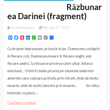
Răzbunar
(Vol.
ea Darinei (fragment)
III
–
rricanustiasazica
februarie 17, 2022
Trilogia
„Adevăr
F
T
P
L
W
E
C
P
a
w
i
i
h
m
o
a
sau
c
i
n
n
a
a
p
r
Cu brațele împreunate, privește în jur. Dumnezeu răstignit
e
t
t
k
t
i
y
t
Provocare”)
b
t
e
e
s
l
L
a
în fiecare colț. Dumnezeu moare în fiecare unghi, sub
o
e
r
d
A
i
j
o
r
e
I
p
n
e
fiecare umbră. Își întoarce privirea către altar. Altarul
k
s
n
p
k
a
t
z
minciunii… Ochii îi rămân pironiți pe siluetele umbrelor
ă
amorțite care coboară prăfuite prin vitralii. Atât de multă
moarte, atât de multă izbăvire prin moarte.. Se ridică
hotărâtă să plece.…
Răzbunarea
Continue reading
Darinei