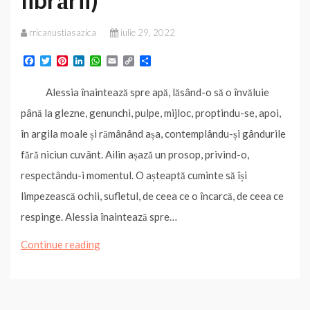
vol.
I
rricanustiasazica
iulie 29, 2022
și
F
T
P
L
W
E
C
P
a
w
i
i
h
m
o
a
II
c
i
n
n
a
a
p
r
Alessia înaintează spre apă, lăsând-o să o învăluie
e
t
t
k
t
i
y
t
în
b
t
e
e
s
l
L
a
până la glezne, genunchi, pulpe, mijloc, proptindu-se, apoi,
librării)
o
e
r
d
A
i
j
o
r
e
I
p
n
e
în argila moale și rămânând așa, contemplându-și gândurile
k
s
n
p
k
a
t
z
fără niciun cuvânt. Ailin așază un prosop, privind-o,
ă
respectându-i momentul. O așteaptă cuminte să își
limpezească ochii, sufletul, de ceea ce o încarcă, de ceea ce
respinge. Alessia înaintează spre…
„Forma
Continue reading
norilor”
–
fragment