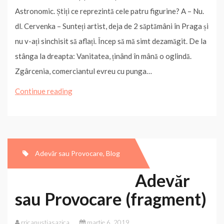
b
t
e
e
s
l
L
a
Astronomic. Știți ce reprezintă cele patru figurine? A – Nu.
o
e
r
d
A
i
j
o
r
e
I
p
n
e
dl. Cervenka – Sunteți artist, deja de 2 săptămâni în Praga și
k
s
n
p
k
a
t
z
nu v-ați sinchisit să aflați. Încep să mă simt dezamăgit. De la
ă
stânga la dreapta: Vanitatea, ținând în mână o oglindă.
Zgârcenia, comerciantul evreu cu punga…
Adevăr
Continue reading
sau
Provocare
(fragment)
Adevăr sau Provocare
,
Blog
Adevăr
sau Provocare (fragment)
rricanustiasazica
martie 6, 2019