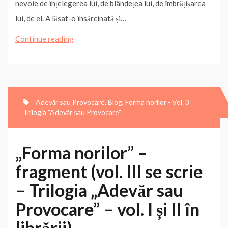
nevoie de înțelegerea lui, de blândețea lui, de îmbrățișarea
ă
lui, de el. A lăsat-o însărcinată și…
„Forma
Continue reading
norilor”
(fragment,
vol.
III
Adevăr sau Provocare
,
Blog
,
Forma norilor - Vol. 3
Trilogia "Adevăr sau Provocare"
se
scrie)
–
„Forma norilor” –
Trilogia
fragment (vol. III se scrie
„Adevăr
– Trilogia „Adevăr sau
sau
Provocare” – vol. I și II în
Provocare”
–
librării)