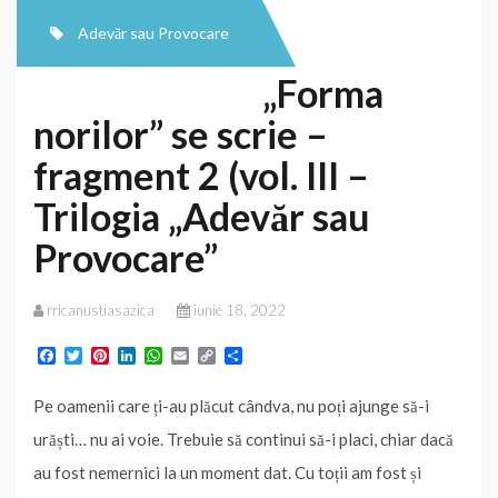
(vol.
Adevăr sau Provocare
III
„Forma
se
norilor” se scrie –
scrie
–
fragment 2 (vol. III –
Trilogia
Trilogia „Adevăr sau
„Adevăr
Provocare”
sau
Provocare”
rricanustiasazica
iunie 18, 2022
–
F
T
P
L
W
E
C
P
vol.
a
w
i
i
h
m
o
a
c
i
n
n
a
a
p
r
I
Pe oamenii care ți-au plăcut cândva, nu poți ajunge să-i
e
t
t
k
t
i
y
t
b
t
e
e
s
l
L
a
și
urăști… nu ai voie. Trebuie să continui să-i placi, chiar dacă
o
e
r
d
A
i
j
II
o
r
e
I
p
n
e
au fost nemernici la un moment dat. Cu toții am fost și
k
s
n
p
k
a
în
t
z