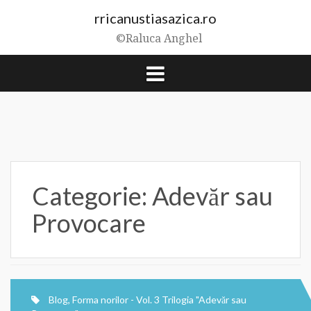
Skip
rricanustiasazica.ro
to
content
©Raluca Anghel
Categorie:
Adevăr sau
Provocare
Blog
,
Forma norilor - Vol. 3 Trilogia "Adevăr sau