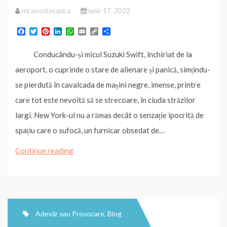
sau
rricanustiasazica
iunie 17, 2022
Provocare”
F
T
P
L
W
E
C
P
a
w
i
i
h
m
o
a
c
i
n
n
a
a
p
r
Conducându-și micul Suzuki Swift, închiriat de la
e
t
t
k
t
i
y
t
b
t
e
e
s
l
L
a
aeroport, o cuprinde o stare de alienare și panică, simțindu-
o
e
r
d
A
i
j
o
r
e
I
p
n
e
se pierdută în cavalcada de mașini negre, imense, printre
k
s
n
p
k
a
t
z
care tot este nevoită să se strecoare, în ciuda străzilor
ă
largi. New York-ul nu a rămas decât o senzație ipocrită de
spațiu care o sufocă, un furnicar obsedat de…
„Forma
Continue reading
norilor”
se
scrie
–
Adevăr sau Provocare
,
Blog
fragment