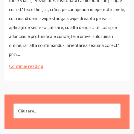
Între Viață și Rezumat A fost odată ca niciodată un prinț.. Și
e
t
t
k
t
i
y
t
b
t
e
e
s
l
L
a
cum stătea el liniștit, crăcit pe canapeaua înțepenită în piele,
o
e
r
d
A
i
j
o
r
e
I
p
n
e
cu o mână dând swipe stânga, swipe dreapta pe varii
k
s
n
p
k
a
t
z
aplicații de semi-socializare, cu alta dând scroll jos spre
ă
adâncimile profunde ale cunoașterii universului uman
online, iar alta confirmandu-i orientarea sexuala corectă
prin…
Povestea
Continue reading
Secolului
21:
Cap.
V
Caută
după: