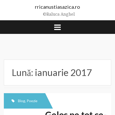
Skip
rricanustiasazica.ro
to
content
©Raluca Anghel
Lună:
ianuarie 2017
Blog
,
Poezie
Gelos pe tot ce-