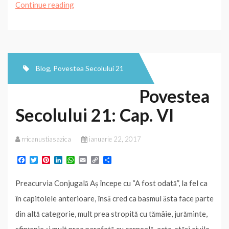
Cât
Continue reading
de
frumoasă
sunt
când
Blog
,
Povestea Secolului 21
sunt
Povestea
cu
Secolului 21: Cap. VI
tine
rricanustiasazica
ianuarie 22, 2017
F
T
P
L
W
E
C
P
a
w
i
i
h
m
o
a
c
i
n
n
a
a
p
r
Preacurvia Conjugală Aș începe cu “A fost odată”, la fel ca
e
t
t
k
t
i
y
t
b
t
e
e
s
l
L
a
în capitolele anterioare, însă cred ca basmul ăsta face parte
o
e
r
d
A
i
j
o
r
e
I
p
n
e
din altă categorie, mult prea stropită cu tămâie, jurăminte,
k
s
n
p
k
a
t
z