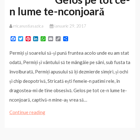
n lume te-nconjoară
rricanustiasazica
ianuarie 29, 2017
F
T
P
L
W
E
C
P
a
w
i
i
h
m
o
a
c
i
n
n
a
a
p
r
Permiți și soarelui să-și pună fruntea acolo unde eu am stat
e
t
t
k
t
i
y
t
b
t
e
e
s
l
L
a
odată, Permiți și vântului să te mângâie pe sâni, sub fusta ta
o
e
r
d
A
i
j
o
r
e
I
p
n
e
învolburată, Permiți apusului să îți dezmierde simțiri, și ochi
k
s
n
p
k
a
t
z
și chip deopotrivă, Stricată ești femeie-n patimi rele, în
ă
dragostea-mi de tine obsesivă. Gelos pe tot ce-n lume te-
nconjoară, captivă-n mine-aș vrea să…
Gelos
Continue reading
pe
tot