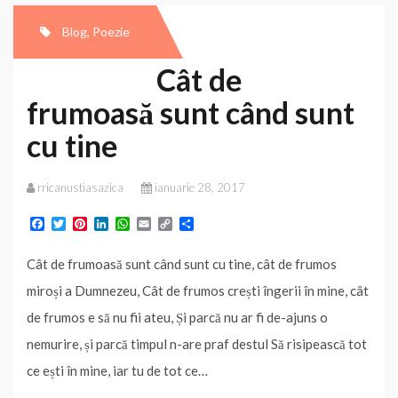
ce-
n
Blog
,
Poezie
lume
Cât de
te-
frumoasă sunt când sunt
nconjoară
cu tine
rricanustiasazica
ianuarie 28, 2017
F
T
P
L
W
E
C
P
a
w
i
i
h
m
o
a
c
i
n
n
a
a
p
r
Cât de frumoasă sunt când sunt cu tine, cât de frumos
e
t
t
k
t
i
y
t
b
t
e
e
s
l
L
a
miroși a Dumnezeu, Cât de frumos crești îngerii în mine, cât
o
e
r
d
A
i
j
o
r
e
I
p
n
e
de frumos e să nu fii ateu, Și parcă nu ar fi de-ajuns o
k
s
n
p
k
a
t
z
nemurire, și parcă timpul n-are praf destul Să risipească tot
ă
ce ești în mine, iar tu de tot ce…