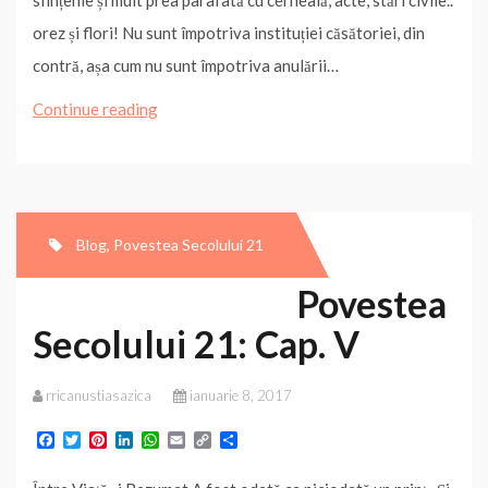
sfințenie și mult prea parafată cu cerneală, acte, stări civile..
ă
orez și flori! Nu sunt împotriva instituției căsătoriei, din
contră, așa cum nu sunt împotriva anulării…
Povestea
Continue reading
Secolului
21:
Cap.
VI
Blog
,
Povestea Secolului 21
Povestea
Secolului 21: Cap. V
rricanustiasazica
ianuarie 8, 2017
F
T
P
L
W
E
C
P
a
w
i
i
h
m
o
a
c
i
n
n
a
a
p
r