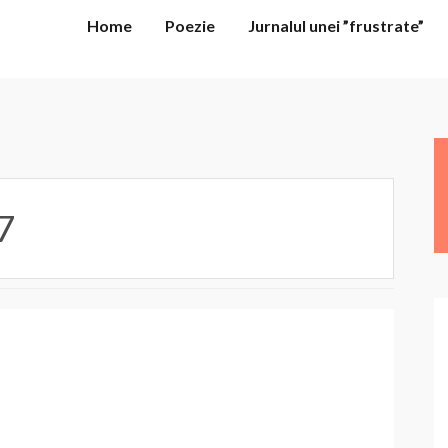
Home
Poezie
Jurnalul unei ”frustrate”
7