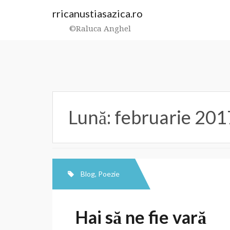
Skip
rricanustiasazica.ro
to
content
©Raluca Anghel
Lună:
februarie 201
Blog
,
Poezie
Hai să ne fie vară