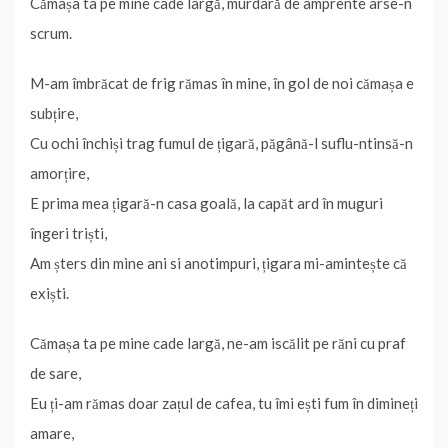
Cămașa ta pe mine cade largă, murdară de amprente arse-n
scrum.
M-am îmbrăcat de frig rămas în mine, în gol de noi cămașa e
subțire,
Cu ochi închiși trag fumul de țigară, păgână-l suflu-ntinsă-n
amorțire,
E prima mea țigară-n casa goală, la capăt ard în muguri
îngeri triști,
Am șters din mine ani si anotimpuri, țigara mi-amintește că
exiști.
Cămașa ta pe mine cade largă, ne-am iscălit pe răni cu praf
de sare,
Eu ți-am rămas doar zațul de cafea, tu îmi ești fum în dimineți
amare,