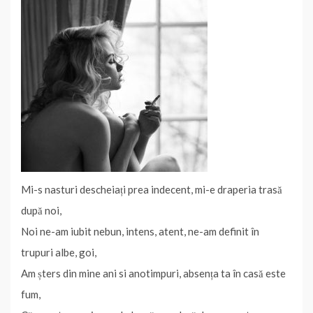
o
r
e
I
p
n
e
k
s
n
p
k
a
t
z
ă
Mi-s nasturi descheiați prea indecent, mi-e draperia trasă
după noi,
Noi ne-am iubit nebun, intens, atent, ne-am definit în
trupuri albe, goi,
Am șters din mine ani si anotimpuri, absența ta în casă este
fum,