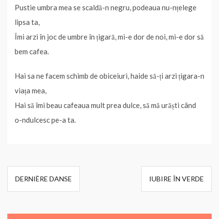
Pustie umbra mea se scaldă-n negru, podeaua nu-nțelege
lipsa ta,
Îmi arzi în joc de umbre în țigară, mi-e dor de noi, mi-e dor să
bem cafea.
Hai sa ne facem schimb de obiceiuri, haide să-ți arzi țigara-n
viața mea,
Hai să îmi beau cafeaua mult prea dulce, să mă urăști când
o-ndulcesc pe-a ta.
Navigare
DERNIÈRE DANSE
IUBIRE ÎN VERDE
în
articole